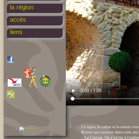
la région
accès
liens
Le repos, le calme et la nature s'o
Retour aux sources dans cette anci
– La Claysse. On y pêche à l'ombre