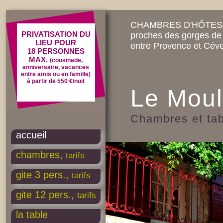
CHAMBRES D'HÔTES et
PRIVATISATION DU
proches des gorges de 
LIEU POUR
entre Provence et Cév
18 PERSONNES
MAX.
(cousinade,
anniversaire, vacances
entre amis ou en famille)
à partir de 550 €/nuit
Le Moul
Chambres et tab
accueil
chambres,
tarifs
gite 3 pers.,
tarifs
gite 12 pers.,
tarifs
la table